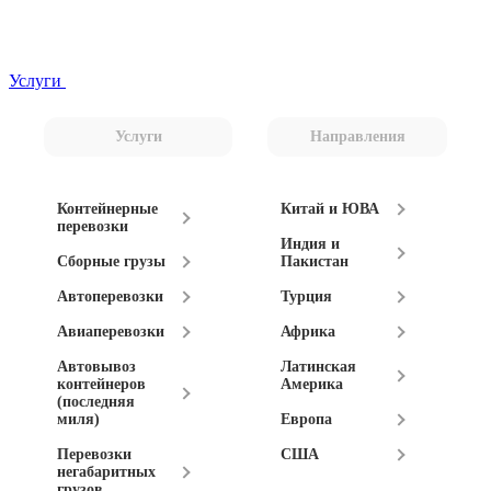
Услуги
Услуги
Направления
Контейнерные
Китай и ЮВА
перевозки
Индия и
Сборные грузы
Пакистан
Автоперевозки
Турция
Авиаперевозки
Африка
Автовывоз
Латинская
контейнеров
Америка
(последняя
миля)
Европа
Перевозки
США
негабаритных
грузов