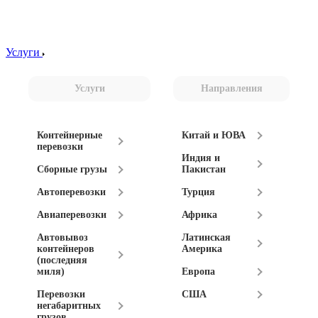
Услуги
Услуги
Направления
Контейнерные
Китай и ЮВА
перевозки
Индия и
Сборные грузы
Пакистан
Автоперевозки
Турция
Авиаперевозки
Африка
Автовывоз
Латинская
контейнеров
Америка
(последняя
миля)
Европа
Перевозки
США
негабаритных
грузов