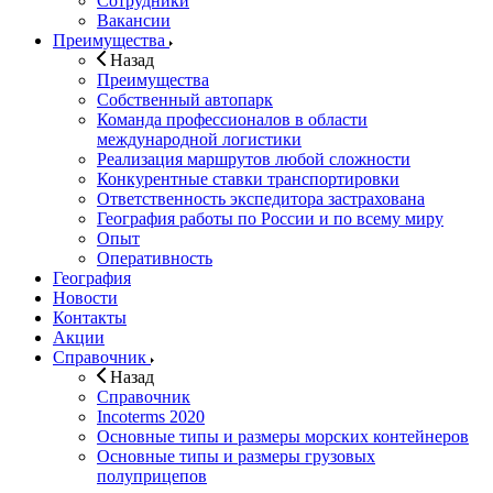
Сотрудники
Вакансии
Преимущества
Назад
Преимущества
Собственный автопарк
Команда профессионалов в области
международной логистики
Реализация маршрутов любой сложности
Конкурентные ставки транспортировки
Ответственность экспедитора застрахована
География работы по России и по всему миру
Опыт
Оперативность
География
Новости
Контакты
Акции
Справочник
Назад
Справочник
Incoterms 2020
Основные типы и размеры морских контейнеров
Основные типы и размеры грузовых
полуприцепов