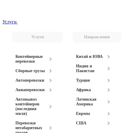
Услуги
Услуги
Направления
Контейнерные
Китай и ЮВА
перевозки
Индия и
Сборные грузы
Пакистан
Автоперевозки
Турция
Авиаперевозки
Африка
Автовывоз
Латинская
контейнеров
Америка
(последняя
миля)
Европа
Перевозки
США
негабаритных
грузов