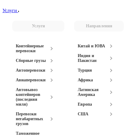
Услуги
Услуги
Направления
Контейнерные
Китай и ЮВА
перевозки
Индия и
Сборные грузы
Пакистан
Автоперевозки
Турция
Авиаперевозки
Африка
Автовывоз
Латинская
контейнеров
Америка
(последняя
миля)
Европа
Перевозки
США
негабаритных
грузов
Таможенное