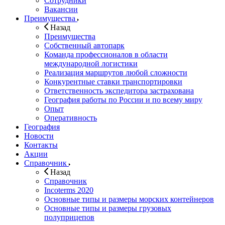
Сотрудники
Вакансии
Преимущества
Назад
Преимущества
Собственный автопарк
Команда профессионалов в области
международной логистики
Реализация маршрутов любой сложности
Конкурентные ставки транспортировки
Ответственность экспедитора застрахована
География работы по России и по всему миру
Опыт
Оперативность
География
Новости
Контакты
Акции
Справочник
Назад
Справочник
Incoterms 2020
Основные типы и размеры морских контейнеров
Основные типы и размеры грузовых
полуприцепов