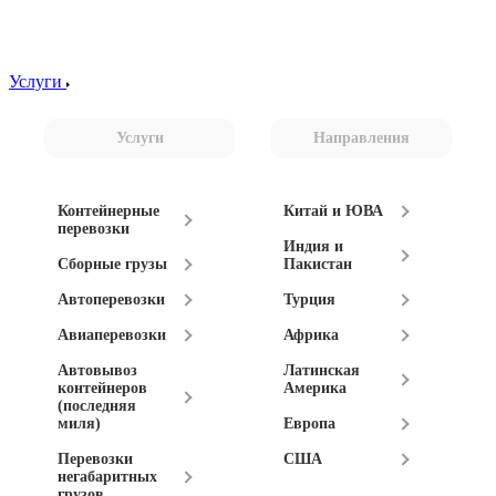
Услуги
Услуги
Направления
Контейнерные
Китай и ЮВА
перевозки
Индия и
Сборные грузы
Пакистан
Автоперевозки
Турция
Авиаперевозки
Африка
Автовывоз
Латинская
контейнеров
Америка
(последняя
миля)
Европа
Перевозки
США
негабаритных
грузов