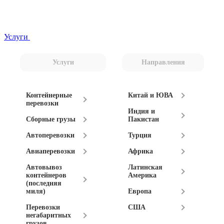
Услуги
Услуги
Направления
Контейнерные
Китай и ЮВА
перевозки
Индия и
Сборные грузы
Пакистан
Автоперевозки
Турция
Авиаперевозки
Африка
Автовывоз
Латинская
контейнеров
Америка
(последняя
миля)
Европа
Перевозки
США
негабаритных
грузов