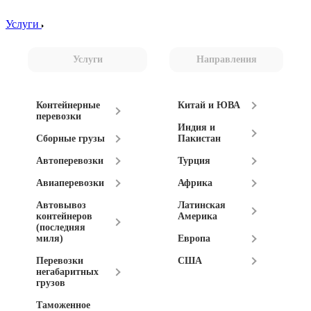
Услуги
Услуги
Направления
Контейнерные
Китай и ЮВА
перевозки
Индия и
Сборные грузы
Пакистан
Автоперевозки
Турция
Авиаперевозки
Африка
Автовывоз
Латинская
контейнеров
Америка
(последняя
миля)
Европа
Перевозки
США
негабаритных
грузов
Таможенное